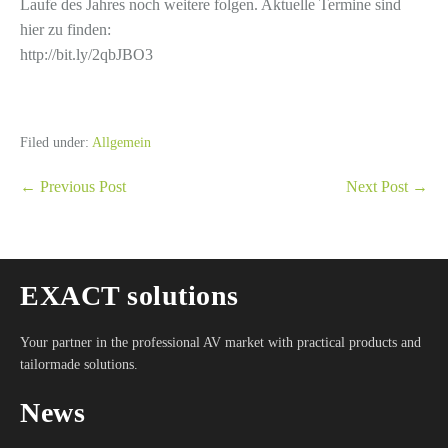
Laufe des Jahres noch weitere folgen. Aktuelle Termine sind
hier zu finden:
http://bit.ly/2qbJBO3
Filed under:
Allgemein
Post
← Previous Post
Next Post →
Navigation
EXACT solutions
Your partner in the professional AV market with practical products and
tailormade solutions.
News